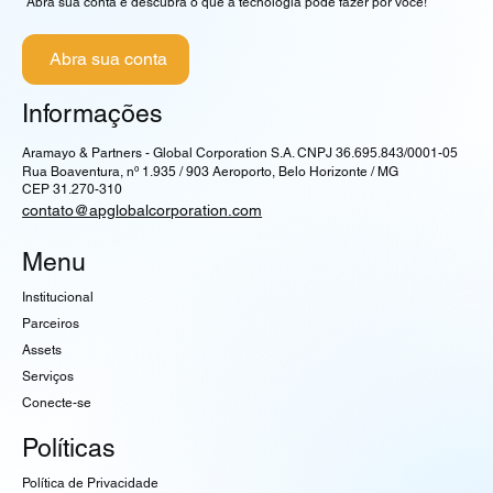
Abra sua conta e descubra o que a tecnologia pode fazer por você!
Abra sua conta
Informações
Aramayo & Partners - Global Corporation S.A. CNPJ 36.695.843/0001-05
Rua Boaventura, nº 1.935 / 903 Aeroporto, Belo Horizonte / MG
CEP 31.270-310
contato@apglobalcorporation.com
Menu
Institucional
Parceiros
Assets
Serviços
Conecte-se
Políticas
Política de Privacidade