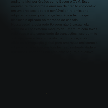
auditoria fácil por órgãos como Bacen e CVM. Essa
arquitetura transforma a emissão de crédito corporativo
em um processo direto e confiável entre emissor e
adquirente, com governança bancária e tecnologia
blockchain aplicada ao mercado de capitais.
Nossa escolha pela rede Polygon não é casual: ela
combina o ecossistema maduro da Ethereum com taxas
reduzidas e alta capacidade de transações. Isso permite
entregar uma solução que alia performance, custo
eficiente e integração global para empresas emissoras e
adquirentes que buscam liquidez real, rastreabilidade e
operações lastreadas em ambiente seguro e auditável.