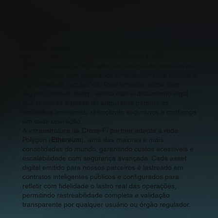
Os smartcontracts usados são altamente robustos,
automatizados e auditáveis, permitindo à A&P
Global oferecer ao mercado um sistema de emissão de
ativos digitais com segurança jurídica, consulta pública e
conformidade regulatória. Toda emissão conta com
registro claro do lastro, sendo este o documento legal
que respalda a posse do adquirente perante as
empresas emissoras, reforçando segurança e confiança
em cada operação.
A infraestrutura da Cross-Fi partner adepta a rede
Polygon (
Ethereum
), uma das maiores e mais
consolidadas do mundo, garantindo custos acessíveis e
escalabilidade com segurança avançada. Cada asset
digital emitido para nossos parceiros é lastreado em
contratos inteligentes públicos e configurados para
refletir com fidelidade o lastro real das operações,
permitindo rastreabilidade completa e validação
transparente por qualquer usuário ou órgão regulador.